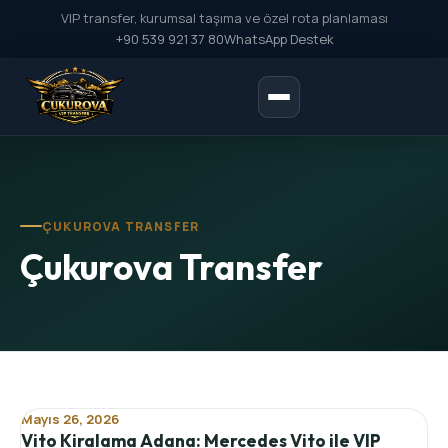
VIP transfer, kurumsal taşıma ve özel rota planlaması
+90 539 921 37 80
WhatsApp Destek
ÇUKUROVA TRANSFER
Çukurova Transfer
Mayıs 26, 2026
Vito Kiralama Adana: Mercedes Vito ile VIP